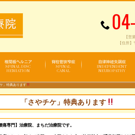
04
【営業
【住所】〒
椎間板ヘルニア
脊柱管狭窄症
自律神経失調症
SPINAL DISC
SPINAL
INDEPENDENT
HEMIATION
CANAL
NEUROPATHY
ケ」特典あります
「さやチケ」特典あります
腰痛専門】治療院、まちだ治療院です。