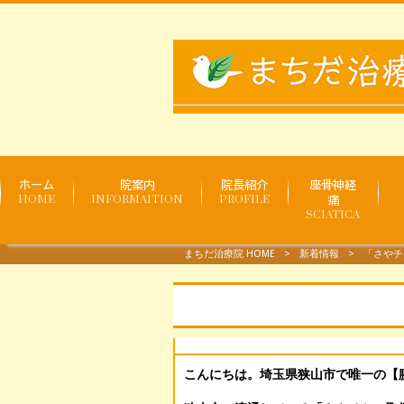
ホーム
院案内
院長紹介
座骨神経
HOME
INFORMAITION
PROFILE
痛
SCIATICA
まちだ治療院 HOME
>
新着情報
>
「さやチ
こんにちは。埼玉県狭山市で唯一の【