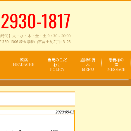
-2930-1817
時間】火・水・木・金・土 9：30～20:00
350-1306 埼玉県狭山市富士見2丁目3-28
頭痛
当院のこだ
施術の流
患者様の
HEADACHE
わり
れ
声
POLICY
MENU
MESSAGE
2020/09/03