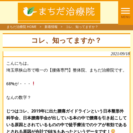
MENU
まちだ治療院 HOME
>
新着情報
>
コレ、知ってますか？
コレ、知ってますか？
2021/09/18
こんにちは。
埼玉県狭山市で唯一の【腰痛専門】整体院、まちだ治療院です。
68%が・・・
なんの数字？
じつはコレ、2019年に出た腰痛ガイドラインという日本整形外
科学会、日本腰痛学会が出している本の中で腰痛を引き起こして
いる原因とされているものの中で徒手療法でのケアが有効である
とされる原因が合計で68％もあったというデータです！